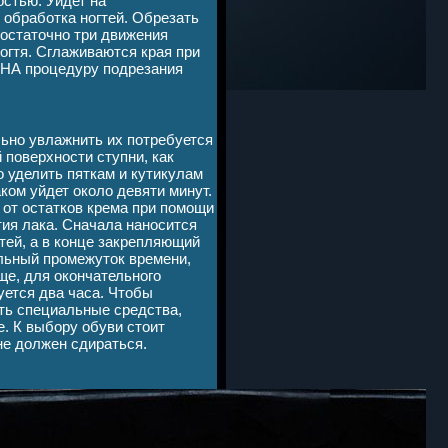
остью. Уйдет на
 обработка ногтей. Обрезать
достаточно три движения
огтя. Сглаживаются края при
 НА процедуру подрезания
льно увлажнить их потребуется
 поверхности ступни, как
о уделить пяткам и кутикулам
аком уйдет около девяти минут.
 от остатков крема при помощи
тия лака. Сначала наносится
гтей, а в конце закрепляющий
альный промежуток времени,
бще, для окончательного
уется два часа. Чтобы
ть специальные средства,
. К выбору обуви стоит
не должен сдираться.