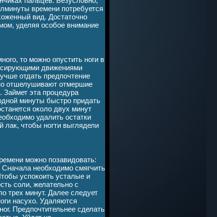
ончиках пальцев. Безусловно,
олминуты времени потребуется
ухоженный вид. Достаточно
мом, уделяя особое внимание
ного, то можно опустить ноги в
ассирующими движениями
лучше отдать предпочтение
нно отшелушивают отмершие
. Займет эта процедура
 одной минуты быстро придать
останется около двух минут
необходимо удалить остатки
й лак, чтобы ногти выглядели
ремени можно позавидовать:
. Сначала необходимо смягчить
 Чтобы успокоить усталые и
рсть соли, желательно с
ло трех минут. Далее следует
оги насухо. Удаляются
ног. Предпочтительнее сделать