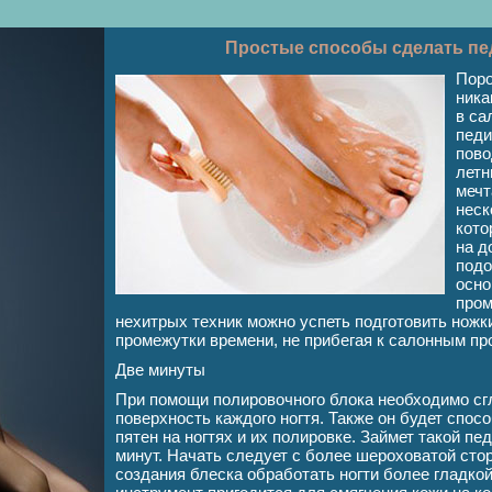
Простые способы сделать пе
Поро
ника
в са
педи
пово
летн
мечт
неск
кото
на д
подо
осно
пром
нехитрых техник можно успеть подготовить ножки
промежутки времени, не прибегая к салонным пр
Две минуты
При помощи полировочного блока необходимо сг
поверхность каждого ногтя. Также он будет спо
пятен на ногтях и их полировке. Займет такой п
минут. Начать следует с более шероховатой стор
создания блеска обработать ногти более гладкой