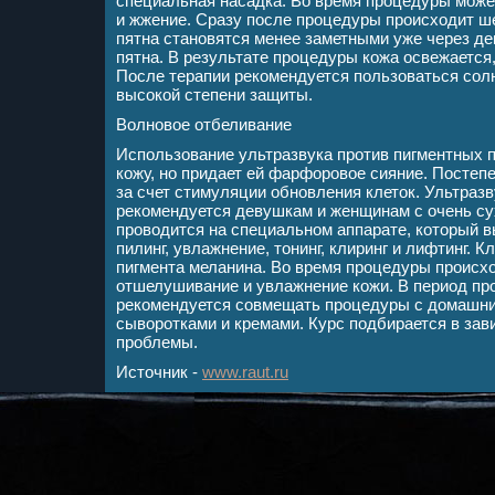
специальная насадка. Во время процедуры мож
и жжение. Сразу после процедуры происходит ш
пятна становятся менее заметными уже через де
пятна. В результате процедуры кожа освежается,
После терапии рекомендуется пользоваться со
высокой степени защиты.
Волновое отбеливание
Использование ультразвука против пигментных п
кожу, но придает ей фарфоровое сияние. Постеп
за счет стимуляции обновления клеток. Ультраз
рекомендуется девушкам и женщинам с очень су
проводится на специальном аппарате, который 
пилинг, увлажнение, тонинг, клиринг и лифтинг. К
пигмента меланина. Во время процедуры происх
отшелушивание и увлажнение кожи. В период пр
рекомендуется совмещать процедуры с домашн
сыворотками и кремами. Курс подбирается в за
проблемы.
Источник -
www.raut.ru