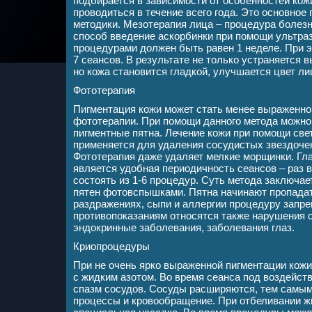
подбирается в зависимости от особенностей кож
проводиться в течение всего года. Это основно
методики. Мезотерапия лица – процедура болез
способ введение аскорбинки при помощи ультра
процедурами должен быть равен 1 неделе. При э
7 сеансов. В результате не только устраняется 
но кожа становится гладкой, улучшается цвет ли
Фототерапия
Пигментация кожи может стать менее выраженной
фототерапии. При помощи данного метода можно 
пигментные пятна. Лечение кожи при помощи св
применяется для удаления сосудистых звездочек
Фототерапия даже удаляет мелкие морщинки. Г
является удобная периодичность сеансов – раз в
состоять из 1-6 процедур. Суть метода заключа
пятен фотовспышками. Пятна начинают пропадать
раздражениях, сыпи и аллергии процедуру запре
противопоказаниям относятся также нарушения 
эндокринные заболевания, заболевания глаз.
Криопроцедуры
При не очень ярко выраженной пигментации кож
с жидким азотом. Во время сеанса под воздейст
спазм сосудов. Сосуды расширяются, тем самы
процессы и кровообращение. При отбеливании ж