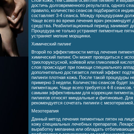
слой кожи, тем самым осветляя пигмент и вырав
достичь долговременного результата, одного сеа
правило, количество сеансов подбирается индив
составляет 3-4 сеанса. Между процедурами долж
Чаще всего во время лечения врач рекомендует
средства. Реабилитационный период занимает до
Процедура не только устраняет пигментные пятна
устраняет мелкие морщинки.
Химический пилинг
Второй по эффективности метод лечения пигмент
химический пилинг. Он может проводиться с исп
трихлоруксусной, койевой или гликолевой кисло
слоя происходит при помощи специального аппа
дополнительно достигается легкий эффект подтя
пилинги плотная кожа. После такой процедуры н
примерно 3 недели. Количество сеансов будет за
пигментации. Чаще всего требуется 4-8 сеансов
самыми эффективными для коррекции пигментац
пилингов относят миндальные и фитиновые. Для 
рекомендуется сочетать пилинги с мезотерапией.
Мезотерапия
Данный метод лечения пигментных пятен на лице
кожу специальных лечебных препаратов. Лекарс
выработку меланина или обладать отбеливающи