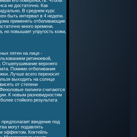
нивая его поверхность. Чтобы
нса не достаточно. Как
идуально. В среднем курс
ен быть интервал в 4 недели.
 дома применять отбеливающие
статочно много времени.
, но повышает упругость кожи,
ных пятен на лице -
ользованием ретиноевой,
т. Отшелушивание верхнего
рата. Помимо отбеливания
жки. Лучше всего переносит
ельзя выходить на солнце
висеть от степени
. Феноловые пилинги считаются
ии. К новым разновидностям
более стойкого результата
 предполагает введение под
тва могут подавлять
м эффектом. Коктейль