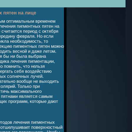
 пятен на лице
ым оптимальным временем
лечения пигментных пятен на
 считается период с октября
ередину февраля. Но если
икла необходимость, то
екцию пигментных пятен можно
одить весной и даже летом.
я бы ни была выбрана
дика лечения пигментации,
о помнить, что нельзя
ергать себя воздействию
ых солнечных лучей.
тельно вообще не выходить
солярий. Только при
стичь максимального
и пятнами является самым
их программ, которые дают
тодов лечения пигментных
р отшелушивает поверхностный