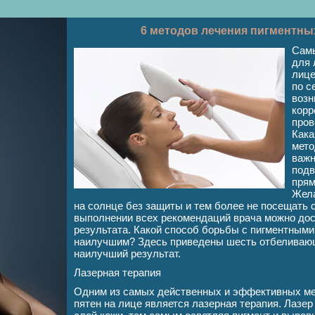
6 методов лечения пигментных
Сам
для 
лице
по с
возн
корр
пров
Кака
мето
важн
подв
прям
Жела
на солнце без защиты и тем более не посещать 
выполнении всех рекомендаций врача можно до
результата. Какой способ борьбы с пигментным
наилучшим? Здесь приведены шесть отбеливающ
наилучший результат.
Лазерная терапия
Одним из самых действенных и эффективных ме
пятен на лице является лазерная терапия. Лазе