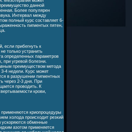
и. Мезотерапия может
е преимущество данной
ненная. Более популярен
звука. Интервал между
том полный курс составляет 6-
выраженность пигментых пятен,
ца.
, если прибегнуть к
не только устранить
ета определенных параметров
, при угревой болезни.
лавным преимуществом метода
 3-4 недели. Курс может
ется в разрушении пигментных
 через 2-3 дня. При
щается проводить. К
свертываемости крови,
и применяются криопроцедуры
вием холода происходит резкий
м ускоряются обменные
идким азотом применяется