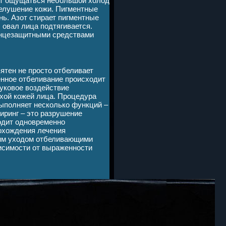
ет ощущаться небольшой холод
елушение кожи. Пигментные
нь. Азот стирает пигментные
 овал лица подтягивается.
лнцезащитными средствами
ятен не просто отбеливает
енное отбеливание происходит
вуковое воздействие
хой кожей лица. Процедура
выполняет несколько функций –
лиринг – это разрушение
одит одновременно
охождения лечения
им уходом отбеливающими
висимости от выраженности