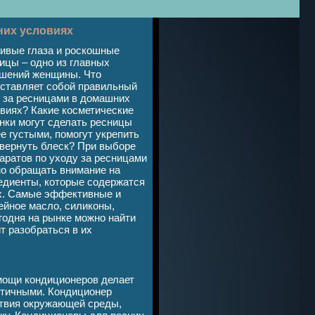
них условиях
ивые глаза и роскошные
ицы – одно из главных
шений женщины. Что
ставляет собой правильный
 за ресницами в домашних
виях? Какие косметические
нки могут сделать ресницы
е густыми, помогут укрепить
 вернуть блеск? При выборе
аратов по уходу за ресницами
о обращать внимание на
едиенты, которые содержатся
х. Самые эффективные и
ейное масло, силиконы,
годня на рынке можно найти
т разобраться в их
мощи кондиционеров делает
тичными. Кондиционер
ствия окружающей среды,