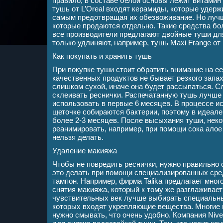
правило, в составе белой основы лежит витамин
тушь от L’Oreal входят керамиды, которые удерж
самым предотвращая их обезвоживание. Но лучш
которые продаются отдельно. Такие средства бо
все производители предлагают двойные туши дл
только удлиняют, например, тушь Maxi Frange от B
Как покупать и хранить тушь
При покупке туши стоит обратить внимание на ее
качественных продуктов не бывает резкого запа
слишком сухой, иначе она будет рассыпаться. 
склеивать реснички. Распечатанную тушь лучше 
использовать в первые 6 месяцев. В процессе и
щеточке собираются бактерии, поэтому в идеале
более 2-3 месяцев. После высыхания туши, нек
реанимировать, например, при помощи сока алое 
нельзя делать.
Удаление макияжа
Чтобы не повредить реснички, нужно правильно 
это делать при помощи специализированных сред
тампон. Например, фирма Talika предлагает мно
снятия макияжа, который к тому же разглаживае
чувствительных век лучше выбирать специальны
которых входят укрепляющие вещества. Многие 
нужно смывать, что очень удобно. Компания Nive