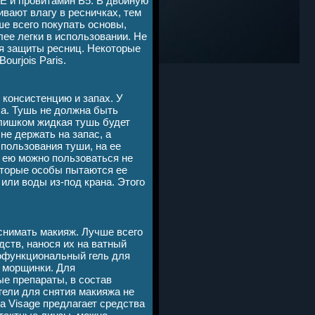
 Е и провитамин В5. В двойную
ивают влагу в ресничках, тем
е всего покупать основы,
лее легки в использовании. Не
я защиты ресниц. Некоторые
ourjois Paris.
 консистенцию и запах. У
ха. Тушь не должна быть
Слишком жидкая тушь будет
не держать на запас, а
спользования туши, на ее
 ею можно пользоваться не
оторые особы пытаются ее
или воды из-под крана. Этого
снимать макияж. Лучше всего
ств, нанося их на ватный
гофункциональный гель для
т морщинки. Для
е препараты, в состав
гели для снятия макияжа не
a Visage предлагает средства