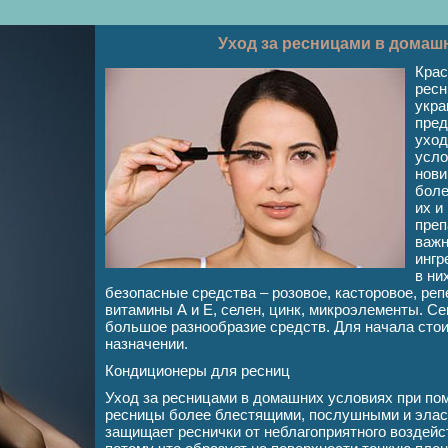
Уход за ресницами в домаш
Крас
ресн
укра
пред
уход
усло
нови
боле
их и
преп
важн
ингр
в ни
безопасные средства – розовое, касторовое, реп
витамины А и Е, селен, цинк, микроэлементы. Се
большое разнообразие средств. Для начала стои
назначении.
Кондиционеры для ресниц
Уход за ресницами в домашних условиях при по
ресницы более блестящими, послушными и элас
защищает реснички от неблагоприятного воздей