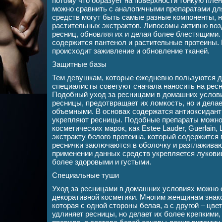
потому что образует на поверхности тонкую пле
можно сравнить с аналогичными препаратами для
средств могут быть самые разные компоненты, 
растительных экстрактов. Липосомы активно воз
ресниц, обновляя их и делая более блестящими.
содержится пантенол и растительные протеины.
происходит заживление и обновление тканей.
Защитные базы
Тем девушкам, которые ежедневно пользуются д
специалисты советуют сначала наносить на ресн
Подобный уход за ресницами в домашних услов
ресницы, предотвращает их ломкость, но и дела
объемными. В основах содержатся антиоксидант
укрепляют ресницы. Подобные препараты можно 
косметических марок, как Estee Lauder, Guerlain,
экстракту белого протеина, который содержится в
реснички заключаются в оболочку и разглажива
применении данных средств укрепляется луковиц
более здоровыми и густыми.
Специальные туши
Уход за ресницами в домашних условиях можно
декоративной косметики. Многим женщинам знак
которая с одной стороны белая, а с другой – цве
удлиняет ресницы, но делает их более крепкими,