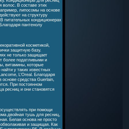
нку. Кондиционеры для ресниц
 волос. В составе этих
например, липосомы на основе
действуют на структуру
 В питательных кондиционерах
 Благодаря пантенолу
екоративной косметикой,
ички защитную базу.
иях не только защищает
ет более податливыми и
ы, витамины, которые
найти у таких известных
 Lancоme, L’Oreal. Благодаря
 основе средства Guerlain,
ются. При постоянном
а ресниц и они становятся
 осуществлять при помощи
ома двойная тушь для ресниц,
тная. Белая основа не просто
 обволакивая и защищая. Как