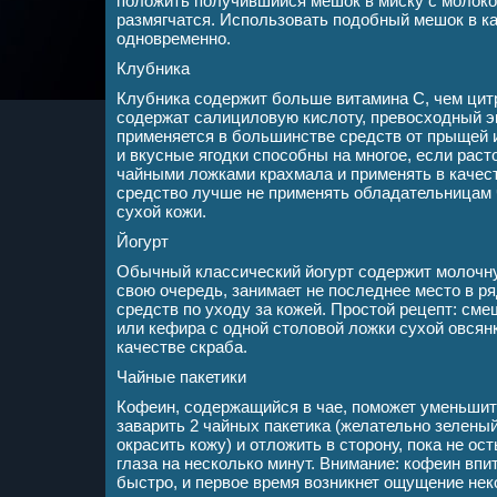
положить получившийся мешок в миску с молоком
размягчатся. Использовать подобный мешок в к
одновременно.
Клубника
Клубника содержит больше витамина С, чем цитр
содержат салициловую кислоту, превосходный э
применяется в большинстве средств от прыщей и
и вкусные ягодки способны на многое, если раст
чайными ложками крахмала и применять в качест
средство лучше не применять обладательницам 
сухой кожи.
Йогурт
Обычный классический йогурт содержит молочную
свою очередь, занимает не последнее место в р
средств по уходу за кожей. Простой рецепт: сме
или кефира с одной столовой ложки сухой овсян
качестве скраба.
Чайные пакетики
Кофеин, содержащийся в чае, поможет уменьшить 
заварить 2 чайных пакетика (желательно зеленый 
окрасить кожу) и отложить в сторону, пока не ос
глаза на несколько минут. Внимание: кофеин впи
быстро, и первое время возникнет ощущение нек