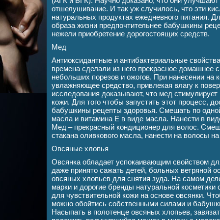
(АГК и БГК). Научно доказано, что они улучшают
отшелушивание. И так уж случилось, что эти ки
натуральных продуктах ежедневного питания. Дл
образа жизни предпочтительнее бабушкины реце
нежели приобретение дорогостоящих средств.
Мед
Антиоксидантные и антибактериальные свойства
времена сделали из него прекрасное домашнее 
небольших порезов и ожогов. При нанесении на к
увлажняющее средство, привлекая влагу к пове
исследования доказывают, что мед стимулирует
кожи. Для того чтобы запустить этот процесс, д
бабушкины рецепты здоровья. Смешать по одной
масла и витамина Е в виде масла. Нанести в вид
Мед – прекрасный кондиционер для волос. Смеш
стакана оливкового масла, нанести на волосы на
Овсяные хлопья
Овсянка обладает успокаивающим свойством для
даже принято сажать детей, больных ветряной ос
овсяных хлопьев для снятия зуда. На самом дел
марки и дорогие бренды натуральной косметики
для чувствительной кожи на основе овсянки. Что
можно обойтись собственными силами и бабушк
Насыпать в полотенце овсяных хлопьев, завязат