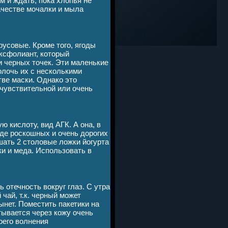
 и ждать, пока хлопья не
ачестве мочалки и мыла
усовые. Кроме того, ягоды
ксфолиант, который
 черных точек. Эти маленькие
олочь их с несколькими
ве маски. Однако это
чувствительной или очень
 кислоту, вид АГК. А она, в
яде роскошных и очень дорогих
шать 2 столовые ложки йогурта
ки и меда. Использовать в
отечность вокруг глаз. С утра
чай, т.к. черный может
тынет. Поместить пакетики на
тывается через кожу очень
оего волнения