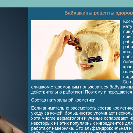
Бабушкины рецепты здоров
Косм
нату
пище
совс
рабо
рабо
когд
собс
бабу
крас
глас
види
Быть
слишком старомодным пользоваться бабушкиным
действительно работают! Поэтому и передаются 
Состав натуральной косметики
Если внимательно рассмотреть состав косметиче
уходу за кожей, большинство упоминает несколь
хотя многие дерматологи и ученые оспаривают 
некоторых из этих популярных ингредиентов для 
работают наверняка. Это альфагидроксильная и