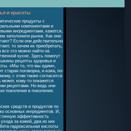
ья и красоты
етические продукты с
ральными компонентами и
выми ингредиентами, кажется,
ем заполонили рынок. Как они
тают? Если они действительно
тают, то зачем их приобретать,
а все это можно найти на
твенной кухне. Здесь помогут
шкины рецепты здоровья и
оты. «Мы то, что мы едим»,
ит старая поговорка, и кожа, по-
мому, с этим также согласится.
 может, кому-то покажется
и рецептами. Но ведь они
из поколения в поколения.
ских средств и продуктов по
ко основных ингредиентов. И,
истинную эффективность
ухода за кожей, два из них
 бета-гидроксильная кислоты