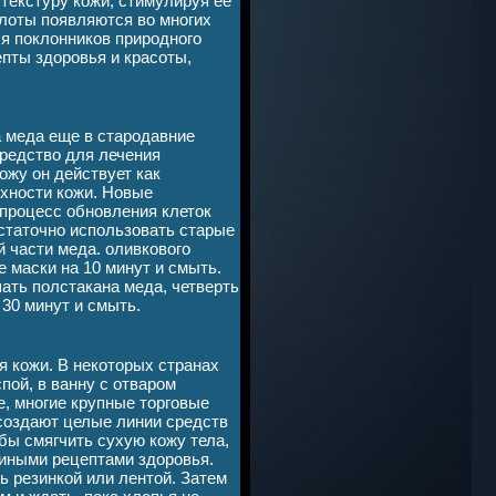
 текстуру кожи, стимулируя ее
слоты появляются во многих
я поклонников природного
пты здоровья и красоты,
 меда еще в стародавние
средство для лечения
ожу он действует как
рхности кожи. Новые
 процесс обновления клеток
остаточно использовать старые
 части меда. оливкового
е маски на 10 минут и смыть.
ать полстакана меда, четверть
 30 минут и смыть.
 кожи. В некоторых странах
пой, в ванну с отваром
е, многие крупные торговые
 создают целые линии средств
бы смягчить сухую кожу тела,
иными рецептами здоровья.
ь резинкой или лентой. Затем