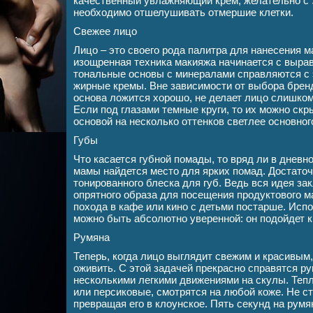
качественный увлажняющий крем, желательно с S
необходимо отшелушивать отмершие клетки.
Свежее лицо
Лицо – это своего рода палитра для нанесения 
изощренная техника макияжа начинается с вырав
тональные основы с минералами справляются с 
жирные кремы. Вне зависимости от выбора бренд
основа ложится хорошо, не делает лицо слишко
Если под глазами темные круги, то их можно ск
основой на несколько оттенков светлее основног
Губы
Что касается губной помады, то вряд ли в дневн
мамы найдется место для ярких помад. Достаточ
тонированного блеска для губ. Ведь вся идея за
опрятного образа для посещения продуктового ма
похода в кафе или кино с детьми постарше. Исп
можно быть абсолютно уверенной: он подойдет к
Румяна
Теперь, когда лицо выглядит свежим и красивым,
оживить. С этой задачей прекрасно справятся р
несколькими легкими движениями на скулы. Тепл
или персиковые, смотрятся на любой коже. Не с
превращая его в клоунское. Пять секунд на румя