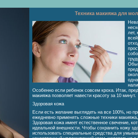
Техника макияжа для мо
Нева
неск
лет,
всей
отхо
прос
собо
труд
Обыч
пред
окол
одна
нали
Особенно если ребенок совсем кроха. Итак, пре
макияжа позволяет навести красоту за 10 минут.
Здоровая кожа
Если есть желание выглядеть на все 100%, но пр
ежедневно применять сложные техники макияжа, 
Здоровая кожа имеет естественное свечение, кот
идеальной внешности. Чтобы сохранить кожу зд
использовать специальные средства для умыван