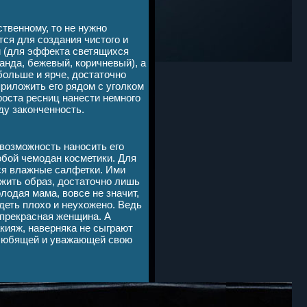
твенному, то не нужно
тся для создания чистого и
и (для эффекта светящихся
ванда, бежевый, коричневый), а
больше и ярче, достаточно
приложить его рядом с уголком
 роста ресниц нанести немного
ду законченность.
возможность наносить его
обой чемодан косметики. Для
тся влажные салфетки. Ими
жить образ, достаточно лишь
лодая мама, вовсе не значит,
деть плохо и неухожено. Ведь
 прекрасная женщина. А
акияж, наверняка не сыграют
 любящей и уважающей свою