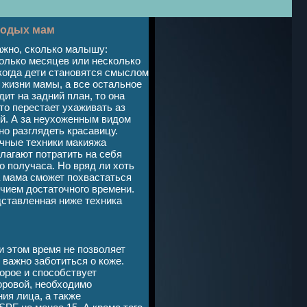
лодых мам
жно, сколько малышу:
олько месяцев или несколько
 когда дети становятся смыслом
 жизни мамы, а все остальное
дит на задний план, то она
то перестает ухаживать аз
й. А за неухоженным видом
но разглядеть красавицу.
ные техники макияжа
лагают потратить на себя
о получаса. Но вряд ли хоть
 мама сможет похвастаться
чием достаточного времени.
дставленная ниже техника
и этом время не позволяет
важно заботиться о коже.
орое и способствует
оровой, необходимо
ия лица, а также