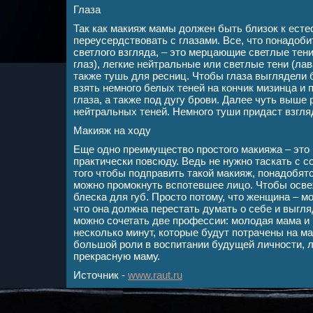
Глаза
Так как макияж мамы должен быть близок к естес
переусердствовать с глазами. Все, что понадоби
светлого взгляда, – это мерцающие светлые тен
глаз), легкие нейтральные или светлые тени (ла
также тушь для ресниц. Чтобы глаза выглядели 
взять немного белых теней на кончик мизинца и 
глаза, а также под дугу брови. Далее чуть выше
нейтральных теней. Немного туши придаст взгля
Макияж на ходу
Еще одно преимущество простого макияжа – это 
практически повсюду. Ведь не нужно таскать с с
того чтобы подправить такой макияж, понадобя
можно промокнуть вспотевшее лицо. Чтобы осве
блеска для губ. Просто потому, что женщина – мо
что она должна перестать думать о себе и выгля
можно сочетать две профессии: молодая мама и
несколько минут, которые будут потрачены на м
большой роли в воспитании будущей личности,
прекрасную маму.
Источник -
www.raut.ru