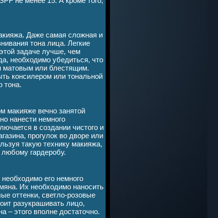
PF не менее 15. А кроме того,
макияжа. Даже самая сложная и
нивания тона лица. Легкие
этой задаче лучше, чем
а, необходимо убедиться, что
м матовым или блестящим.
рыть консилером или тональной
о тона.
ом макияже вечно занятой
но нанести немного
ключается в создании чистого и
газина, прогулок во дворе или
ользуя такую технику макияжа,
 любому гардеробу.
 необходимо его немного
умяна. Их необходимо наносить
ые оттенки, светло-розовые
тоит разукрашивать лицо,
на – этого вполне достаточно.